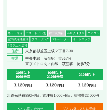
ネット完備
バス・トイレ別
独立洗面台
温水洗浄便座
エアコン
室内洗濯機置場
フローリング
エレベーター
オートロック
2名以上入居可
住所
東京都杉並区上荻２丁目7-30
交通
中央本線 荻窪駅 徒歩7分
東京メトロ丸ノ内線 荻窪駅 徒歩7分
30日以上
90日以上
210日以上
90日未満
210日未満
3,120
3,120
3,120
円/日
円/日
円/日
水道光熱費880円/日､ 管理費1,000円/日､ 清掃費22,000円
お問い合わせ
お気に入りに登録