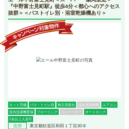
『中野富士見町駅』徒歩4分＜都心へのアクセス
抜群＞＜バストイレ別・浴室乾燥機あり＞
ネット完備
バス・トイレ別
独立洗面台
温水洗浄便座
エアコン
室内洗濯機置場
フローリング
エレベーター
オートロック
2名以上入居可
住所
東京都杉並区和田１丁目30-8