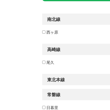
南北線
西ヶ原
高崎線
尾久
東北本線
常磐線
日暮里