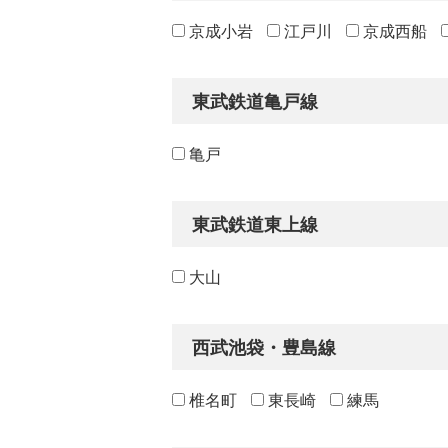
京成小岩
江戸川
京成西船
東武鉄道亀戸線
亀戸
東武鉄道東上線
大山
西武池袋・豊島線
椎名町
東長崎
練馬