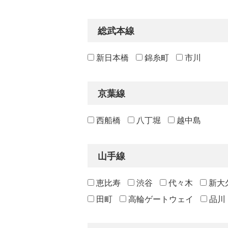
総武本線
新日本橋
錦糸町
市川
京葉線
西船橋
八丁堀
越中島
山手線
恵比寿
渋谷
代々木
新大
田町
高輪ゲートウェイ
品川