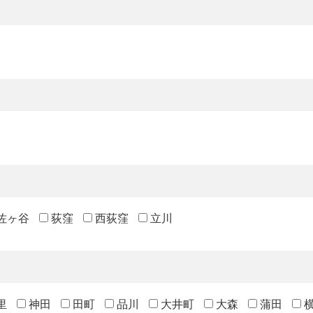
佐ヶ谷
荻窪
西荻窪
立川
里
神田
田町
品川
大井町
大森
蒲田