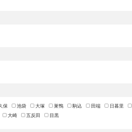
久保
池袋
大塚
巣鴨
駒込
田端
日暮里
大崎
五反田
目黒