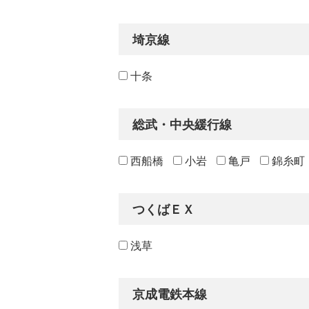
埼京線
十条
総武・中央緩行線
西船橋
小岩
亀戸
錦糸町
つくばＥＸ
浅草
京成電鉄本線