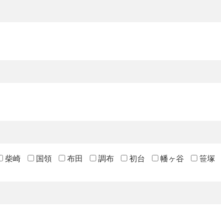
柴崎
国領
布田
調布
初台
幡ヶ谷
笹塚