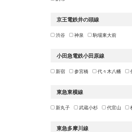
京王電鉄井の頭線
渋谷
神泉
駒場東大前
小田急電鉄小田原線
新宿
参宮橋
代々木八幡
東急東横線
新丸子
武蔵小杉
代官山
東急多摩川線