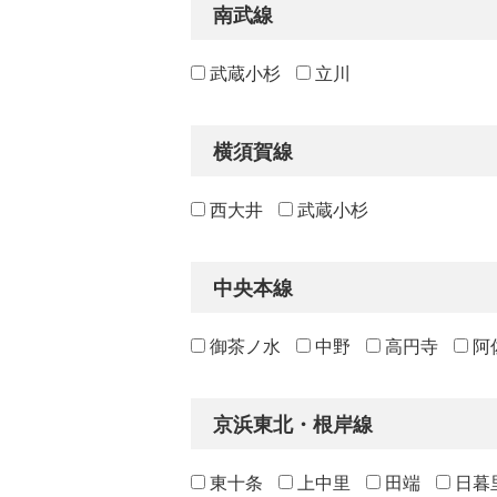
南武線
武蔵小杉
立川
横須賀線
西大井
武蔵小杉
中央本線
御茶ノ水
中野
高円寺
阿
京浜東北・根岸線
東十条
上中里
田端
日暮