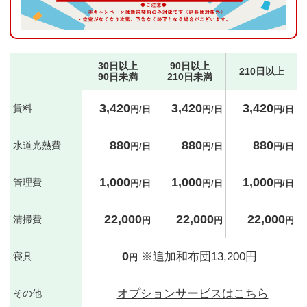
30日以上
90日以上
210日以上
90日未満
210日未満
3,420
3,420
3,420
賃料
円/日
円/日
円/日
880
880
880
水道光熱費
円/日
円/日
円/日
1,000
1,000
1,000
管理費
円/日
円/日
円/日
22,000
22,000
22,000
清掃費
円
円
円
0
※追加和布団13,200円
寝具
円
オプションサービスはこちら
その他