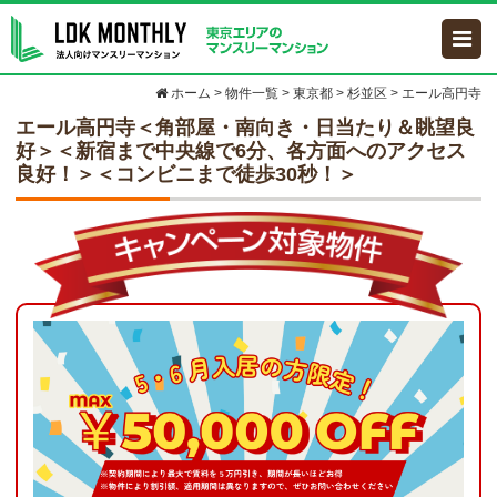
ホーム
>
物件一覧
>
東京都
>
杉並区
>
エール高円寺
エール高円寺
＜角部屋・南向き・日当たり＆眺望良
好＞＜新宿まで中央線で6分、各方面へのアクセス
良好！＞＜コンビニまで徒歩30秒！＞