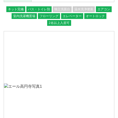
ネット完備
バス・トイレ別
独立洗面台
温水洗浄便座
エアコン
室内洗濯機置場
フローリング
エレベーター
オートロック
2名以上入居可