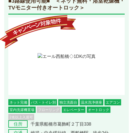
■3路線使用可能■ ＜ネット無料・浴室乾燥機・
TVモニター付きオートロック＞
ネット完備
バス・トイレ別
独立洗面台
温水洗浄便座
エアコン
室内洗濯機置場
フローリング
エレベーター
オートロック
2名以上入居可
住所
千葉県船橋市葛飾町２丁目338
交通
総武・中央緩行線 西船橋駅 徒歩2分