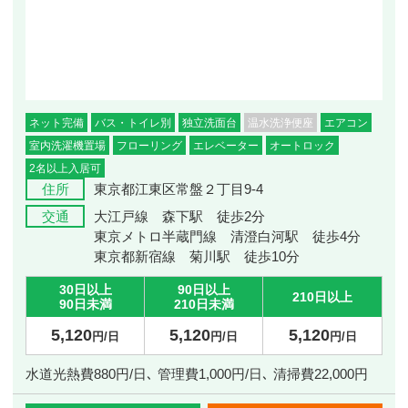
ネット完備
バス・トイレ別
独立洗面台
温水洗浄便座
エアコン
室内洗濯機置場
フローリング
エレベーター
オートロック
2名以上入居可
住所
東京都江東区常盤２丁目9‐4
交通
大江戸線 森下駅 徒歩2分
東京メトロ半蔵門線 清澄白河駅 徒歩4分
東京都新宿線 菊川駅 徒歩10分
30日以上
90日以上
210日以上
90日未満
210日未満
5,120
5,120
5,120
円/日
円/日
円/日
水道光熱費880円/日､ 管理費1,000円/日､ 清掃費22,000円