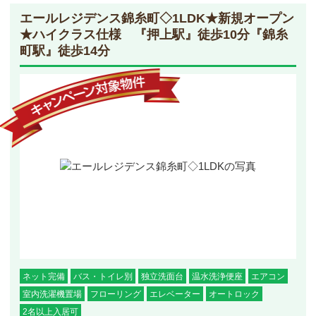
エールレジデンス錦糸町◇1LDK
★新規オープン
★ハイクラス仕様 『押上駅』徒歩10分『錦糸
町駅』徒歩14分
ネット完備
バス・トイレ別
独立洗面台
温水洗浄便座
エアコン
室内洗濯機置場
フローリング
エレベーター
オートロック
2名以上入居可