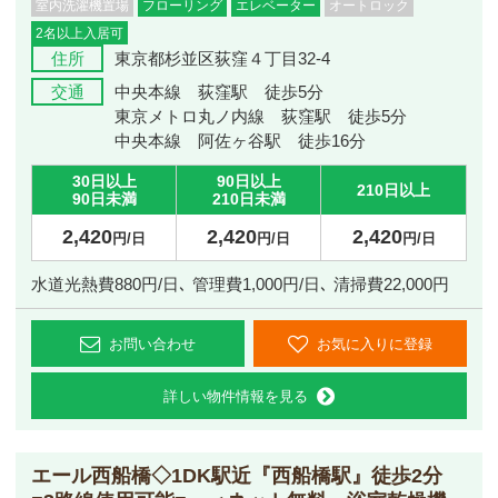
室内洗濯機置場
フローリング
エレベーター
オートロック
2名以上入居可
住所
東京都杉並区荻窪４丁目32-4
交通
中央本線 荻窪駅 徒歩5分
東京メトロ丸ノ内線 荻窪駅 徒歩5分
中央本線 阿佐ヶ谷駅 徒歩16分
30日以上
90日以上
210日以上
90日未満
210日未満
2,420
2,420
2,420
円/日
円/日
円/日
水道光熱費880円/日､ 管理費1,000円/日､ 清掃費22,000円
お問い合わせ
お気に入りに登録
詳しい物件情報を見る
エール西船橋◇1DK
駅近『西船橋駅』徒歩2分