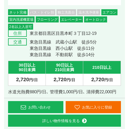
ネット完備
バス・トイレ別
独立洗面台
温水洗浄便座
エアコン
室内洗濯機置場
フローリング
エレベーター
オートロック
2名以上入居可
住所
東京都目黒区目黒本町３丁目12-19
交通
東急目黒線 武蔵小山駅 徒歩5分
東急目黒線 西小山駅 徒歩11分
東急目黒線 不動前駅 徒歩14分
30日以上
90日以上
210日以上
90日未満
210日未満
2,720
2,720
2,720
円/日
円/日
円/日
水道光熱費880円/日､ 管理費1,000円/日､ 清掃費22,000円
お問い合わせ
お気に入りに登録
詳しい物件情報を見る