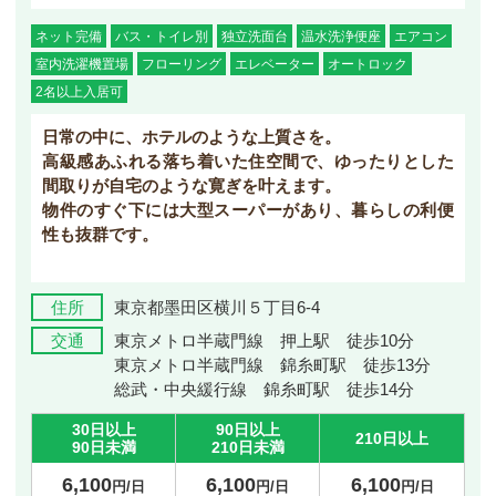
ネット完備
バス・トイレ別
独立洗面台
温水洗浄便座
エアコン
室内洗濯機置場
フローリング
エレベーター
オートロック
2名以上入居可
日常の中に、ホテルのような上質さを。
高級感あふれる落ち着いた住空間で、ゆったりとした
間取りが自宅のような寛ぎを叶えます。
物件のすぐ下には大型スーパーがあり、暮らしの利便
性も抜群です。
住所
東京都墨田区横川５丁目6-4
交通
東京メトロ半蔵門線 押上駅 徒歩10分
東京メトロ半蔵門線 錦糸町駅 徒歩13分
総武・中央緩行線 錦糸町駅 徒歩14分
30日以上
90日以上
210日以上
90日未満
210日未満
6,100
6,100
6,100
円/日
円/日
円/日