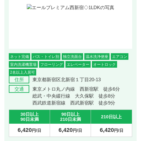
ネット完備
バス・トイレ別
独立洗面台
温水洗浄便座
エアコン
室内洗濯機置場
フローリング
エレベーター
オートロック
2名以上入居可
住所
東京都新宿区北新宿１丁目20‐13
交通
東京メトロ丸ノ内線 西新宿駅 徒歩6分
総武・中央緩行線 大久保駅 徒歩8分
西武鉄道新宿線 西武新宿駅 徒歩9分
30日以上
90日以上
210日以上
90日未満
210日未満
6,420
6,420
6,420
円/日
円/日
円/日