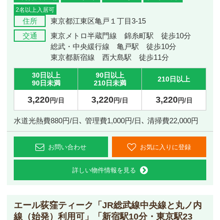
2名以上入居可
住所
東京都江東区亀戸１丁目3-15
交通
東京メトロ半蔵門線 錦糸町駅 徒歩10分
総武・中央緩行線 亀戸駅 徒歩10分
東京都新宿線 西大島駅 徒歩11分
30日以上
90日以上
210日以上
90日未満
210日未満
3,220
3,220
3,220
円/日
円/日
円/日
水道光熱費880円/日､ 管理費1,000円/日､ 清掃費22,000円
お問い合わせ
お気に入りに登録
詳しい物件情報を見る
エール荻窪ティーク
「JR総武線中央線と丸ノ内
線（始発）利用可」「新宿駅10分・東京駅23