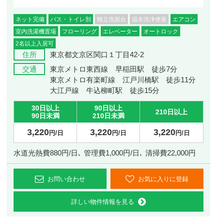
ネット完備
バス・トイレ別
独立洗面台
温水洗浄便座
エアコン
室内洗濯機置場
フローリング
エレベーター
オートロック
2名以上入居可
住所
東京都文京区関口１丁目42-2
交通
東京メトロ東西線 早稲田駅 徒歩7分
東京メトロ有楽町線 江戸川橋駅 徒歩11分
大江戸線 牛込柳町駅 徒歩15分
30日以上
90日以上
210日以上
90日未満
210日未満
3,220
3,220
3,220
円/日
円/日
円/日
水道光熱費880円/日､ 管理費1,000円/日､ 清掃費22,000円
お問い合わせ
お気に入りに登録
詳しい物件情報を見る