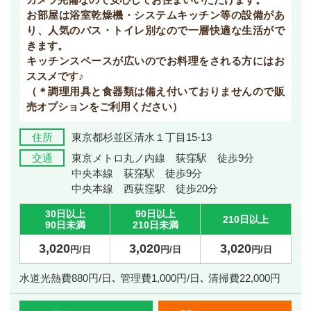
お部屋は浴室乾燥機・システムキッチン等の設備があ
り、人気のバス・トイレ別なので一層快適な生活がで
きます。
キッチンスペースが広いのでお料理をされる方にはお
ススメです♪
（＊調理用具と食器類は備え付いておりませんので販
売オプションをご利用ください）
住所
東京都杉並区清水１丁目15-13
交通
東京メトロ丸ノ内線 荻窪駅 徒歩9分
中央本線 荻窪駅 徒歩9分
中央本線 西荻窪駅 徒歩20分
30日以上
90日以上
210日以上
90日未満
210日未満
3,020
3,020
3,020
円/日
円/日
円/日
水道光熱費880円/日､ 管理費1,000円/日､ 清掃費22,000円