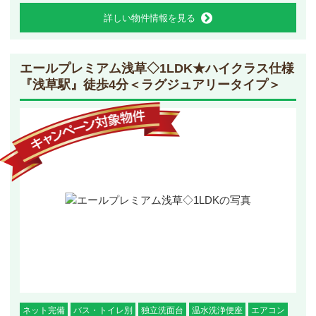
詳しい物件情報を見る
エールプレミアム浅草◇1LDK
★ハイクラス仕様
『浅草駅』徒歩4分＜ラグジュアリータイプ＞
ネット完備
バス・トイレ別
独立洗面台
温水洗浄便座
エアコン