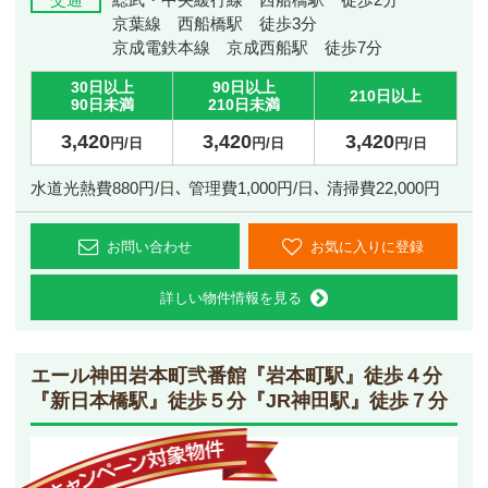
京葉線 西船橋駅 徒歩3分
京成電鉄本線 京成西船駅 徒歩7分
30日以上
90日以上
210日以上
90日未満
210日未満
3,420
3,420
3,420
円/日
円/日
円/日
水道光熱費880円/日､ 管理費1,000円/日､ 清掃費22,000円
お問い合わせ
お気に入りに登録
詳しい物件情報を見る
エール神田岩本町弐番館
『岩本町駅』徒歩４分
『新日本橋駅』徒歩５分『JR神田駅』徒歩７分