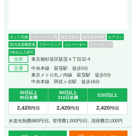
ネット完備
バス・トイレ別
独立洗面台
温水洗浄便座
エアコン
室内洗濯機置場
フローリング
エレベーター
オートロック
2名以上入居可
住所
東京都杉並区荻窪４丁目32-4
交通
中央本線 荻窪駅 徒歩5分
東京メトロ丸ノ内線 荻窪駅 徒歩5分
中央本線 阿佐ヶ谷駅 徒歩16分
30日以上
90日以上
210日以上
90日未満
210日未満
2,420
2,420
2,420
円/日
円/日
円/日
水道光熱費880円/日､ 管理費1,000円/日､ 清掃費22,000円