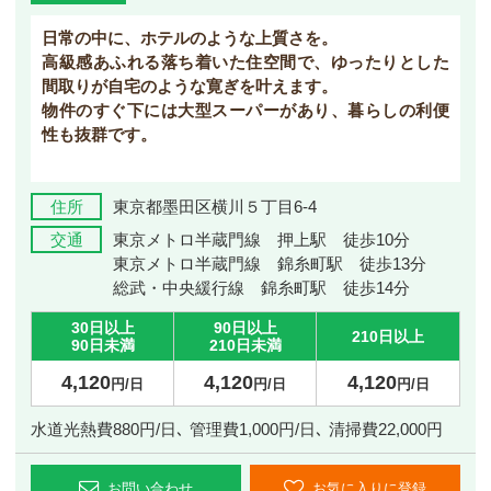
日常の中に、ホテルのような上質さを。
高級感あふれる落ち着いた住空間で、ゆったりとした
間取りが自宅のような寛ぎを叶えます。
物件のすぐ下には大型スーパーがあり、暮らしの利便
性も抜群です。
住所
東京都墨田区横川５丁目6-4
交通
東京メトロ半蔵門線 押上駅 徒歩10分
東京メトロ半蔵門線 錦糸町駅 徒歩13分
総武・中央緩行線 錦糸町駅 徒歩14分
30日以上
90日以上
210日以上
90日未満
210日未満
4,120
4,120
4,120
円/日
円/日
円/日
水道光熱費880円/日､ 管理費1,000円/日､ 清掃費22,000円
お問い合わせ
お気に入りに登録