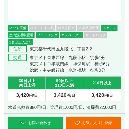
ネット完備
バス・トイレ別
独立洗面台
温水洗浄便座
エアコン
室内洗濯機置場
フローリング
エレベーター
オートロック
2名以上入居可
住所
東京都千代田区九段北１丁目2-2
交通
東京メトロ東西線 九段下駅 徒歩1分
東京メトロ半蔵門線 神保町駅 徒歩6分
総武・中央緩行線 水道橋駅 徒歩9分
30日以上
90日以上
210日以上
90日未満
210日未満
3,420
3,420
3,420
円/日
円/日
円/日
水道光熱費880円/日､ 管理費1,000円/日､ 清掃費22,000円
お問い合わせ
お気に入りに登録