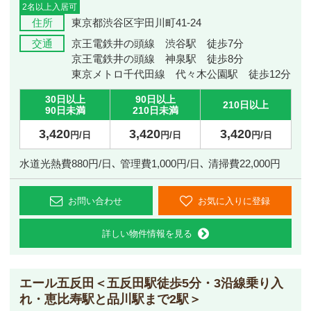
2名以上入居可
住所
東京都渋谷区宇田川町41-24
交通
京王電鉄井の頭線 渋谷駅 徒歩7分
京王電鉄井の頭線 神泉駅 徒歩8分
東京メトロ千代田線 代々木公園駅 徒歩12分
30日以上
90日以上
210日以上
90日未満
210日未満
3,420
3,420
3,420
円/日
円/日
円/日
水道光熱費880円/日､ 管理費1,000円/日､ 清掃費22,000円
お問い合わせ
お気に入りに登録
詳しい物件情報を見る
エール五反田
＜五反田駅徒歩5分・3沿線乗り入
れ・恵比寿駅と品川駅まで2駅＞