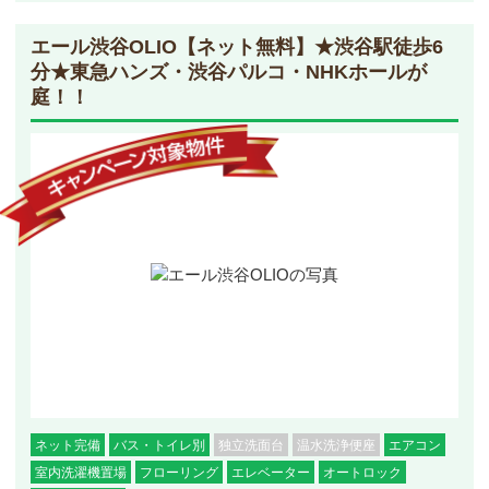
エール渋谷OLIO
【ネット無料】★渋谷駅徒歩6
分★東急ハンズ・渋谷パルコ・NHKホールが
庭！！
ネット完備
バス・トイレ別
独立洗面台
温水洗浄便座
エアコン
室内洗濯機置場
フローリング
エレベーター
オートロック