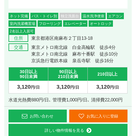
ネット完備
バス・トイレ別
独立洗面台
温水洗浄便座
エアコン
室内洗濯機置場
フローリング
エレベーター
オートロック
2名以上入居可
住所
東京都港区南麻布２丁目13-18
交通
東京メトロ南北線 白金高輪駅 徒歩4分
東京メトロ南北線 麻布十番駅 徒歩10分
京浜急行電鉄本線 泉岳寺駅 徒歩16分
30日以上
90日以上
210日以上
90日未満
210日未満
3,120
3,120
3,120
円/日
円/日
円/日
水道光熱費880円/日､ 管理費1,000円/日､ 清掃費22,000円
お問い合わせ
お気に入りに登録
詳しい物件情報を見る