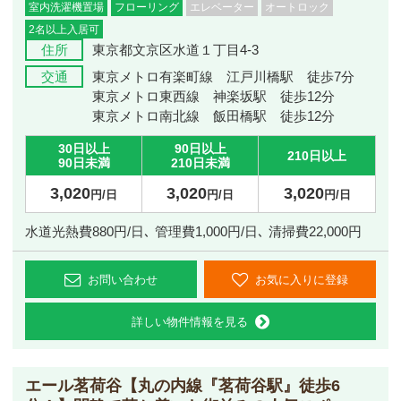
室内洗濯機置場
フローリング
エレベーター
オートロック
2名以上入居可
住所
東京都文京区水道１丁目4-3
交通
東京メトロ有楽町線 江戸川橋駅 徒歩7分
東京メトロ東西線 神楽坂駅 徒歩12分
東京メトロ南北線 飯田橋駅 徒歩12分
30日以上
90日以上
210日以上
90日未満
210日未満
3,020
3,020
3,020
円/日
円/日
円/日
水道光熱費880円/日､ 管理費1,000円/日､ 清掃費22,000円
お問い合わせ
お気に入りに登録
詳しい物件情報を見る
エール茗荷谷
【丸の内線『茗荷谷駅』徒歩6