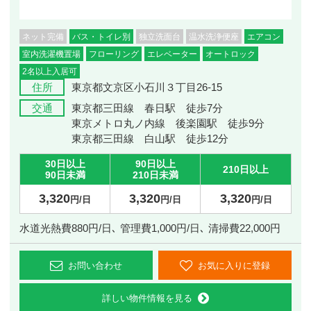
ネット完備
バス・トイレ別
独立洗面台
温水洗浄便座
エアコン
室内洗濯機置場
フローリング
エレベーター
オートロック
2名以上入居可
住所
東京都文京区小石川３丁目26-15
交通
東京都三田線 春日駅 徒歩7分
東京メトロ丸ノ内線 後楽園駅 徒歩9分
東京都三田線 白山駅 徒歩12分
30日以上
90日以上
210日以上
90日未満
210日未満
3,320
3,320
3,320
円/日
円/日
円/日
水道光熱費880円/日､ 管理費1,000円/日､ 清掃費22,000円
お問い合わせ
お気に入りに登録
詳しい物件情報を見る