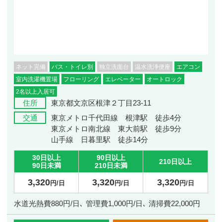
ネット完備
バス・トイレ別
独立洗面台
温水洗浄便座
エアコン
室内洗濯機置場
フローリング
エレベーター
オートロック
2名以上入居可
住所
東京都文京区根津２丁目23-11
交通
東京メトロ千代田線 根津駅 徒歩4分
東京メトロ南北線 東大前駅 徒歩9分
山手線 日暮里駅 徒歩14分
30日以上
90日以上
210日以上
90日未満
210日未満
3,320
3,320
3,320
円/日
円/日
円/日
水道光熱費880円/日､ 管理費1,000円/日､ 清掃費22,000円