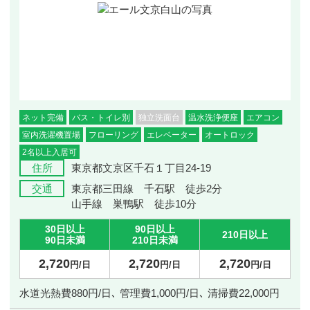
ネット完備
バス・トイレ別
独立洗面台
温水洗浄便座
エアコン
室内洗濯機置場
フローリング
エレベーター
オートロック
2名以上入居可
住所
東京都文京区千石１丁目24-19
交通
東京都三田線 千石駅 徒歩2分
山手線 巣鴨駅 徒歩10分
30日以上
90日以上
210日以上
90日未満
210日未満
2,720
2,720
2,720
円/日
円/日
円/日
水道光熱費880円/日､ 管理費1,000円/日､ 清掃費22,000円