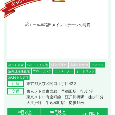
ネット完備
バス・トイレ別
独立洗面台
温水洗浄便座
エアコン
室内洗濯機置場
フローリング
エレベーター
オートロック
2名以上入居可
住所
東京都文京区関口１丁目42-2
交通
東京メトロ東西線 早稲田駅 徒歩7分
東京メトロ有楽町線 江戸川橋駅 徒歩11分
大江戸線 牛込柳町駅 徒歩15分
30日以上
90日以上
210日以上