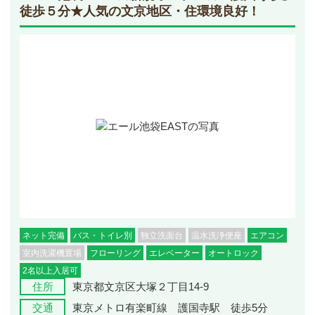
徒歩５分★人気の文京地区・住環境良好！
ネット完備
バス・トイレ別
独立洗面台
温水洗浄便座
エアコン
室内洗濯機置場
フローリング
エレベーター
オートロック
2名以上入居可
住所
東京都文京区大塚２丁目14-9
交通
東京メトロ有楽町線 護国寺駅 徒歩5分