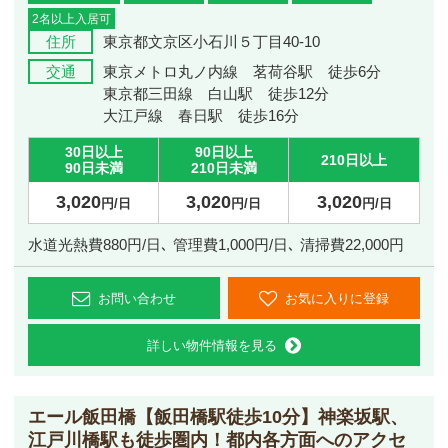
2名以上入居可
住所
東京都文京区小石川５丁目40-10
交通
東京メトロ丸ノ内線 茗荷谷駅 徒歩6分
東京都三田線 白山駅 徒歩12分
大江戸線 春日駅 徒歩16分
30日以上
90日以上
210日以上
90日未満
210日未満
3,020
3,020
3,020
円/日
円/日
円/日
水道光熱費880円/日､ 管理費1,000円/日､ 清掃費22,000円
お問い合わせ
お気に入りに登録
詳しい物件情報を見る
エール飯田橋
【飯田橋駅徒歩10分】神楽坂駅、
江戸川橋駅も徒歩圏内！都内各方面へのアクセ