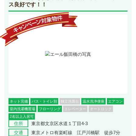
ス良好です！！
ネット完備
バス・トイレ別
独立洗面台
温水洗浄便座
エアコン
室内洗濯機置場
フローリング
エレベーター
オートロック
2名以上入居可
住所
東京都文京区水道１丁目4-3
交通
東京メトロ有楽町線 江戸川橋駅 徒歩7分