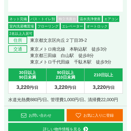
ネット完備
バス・トイレ別
独立洗面台
温水洗浄便座
エアコン
室内洗濯機置場
フローリング
エレベーター
オートロック
2名以上入居可
住所
東京都文京区向丘２丁目39-2
交通
東京メトロ南北線 本駒込駅 徒歩3分
東京都三田線 白山駅 徒歩8分
東京メトロ千代田線 千駄木駅 徒歩9分
30日以上
90日以上
210日以上
90日未満
210日未満
3,220
3,220
3,220
円/日
円/日
円/日
水道光熱費880円/日､ 管理費1,000円/日､ 清掃費22,000円
お問い合わせ
お気に入りに登録
詳しい物件情報を見る