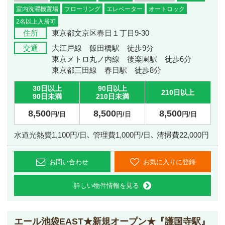
室内洗濯機置場
フローリング
エレベーター
オートロック
2名以上入居可
住所
東京都文京区春日１丁目9‐30
交通
大江戸線 飯田橋駅 徒歩9分
東京メトロ丸ノ内線 後楽園駅 徒歩6分
東京都三田線 春日駅 徒歩8分
30日以上
90日以上
210日以上
90日未満
210日未満
8,500
8,500
8,500
円/日
円/日
円/日
水道光熱費1,100円/日､ 管理費1,000円/日､ 清掃費22,000円
お問い合わせ
お気に入りに登録
詳しい物件情報を見る
エール池袋EAST
★新規オープン★『護国寺駅』