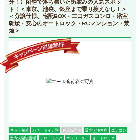
分！】閑静で落ち着いた街並みの人気スポッ
ト！＜東京、池袋、銀座まで乗り換えなし！＞
＜分譲仕様、宅配BOX・二口ガスコンロ・浴室
乾燥・安心のオートロック・RCマンション・禁
煙＞
ネット完備
バス・トイレ別
独立洗面台
温水洗浄便座
エアコン
室内洗濯機置場
フローリング
エレベーター
オートロック