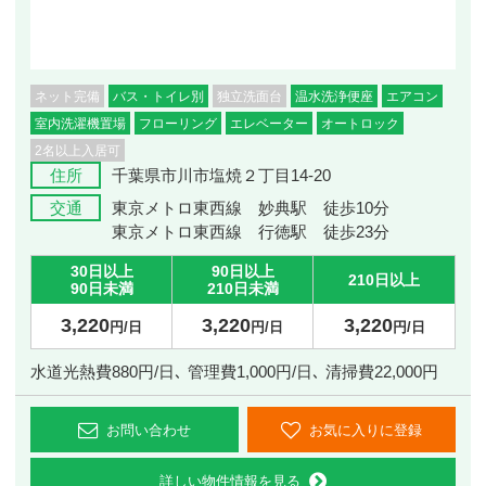
ネット完備
バス・トイレ別
独立洗面台
温水洗浄便座
エアコン
室内洗濯機置場
フローリング
エレベーター
オートロック
2名以上入居可
住所
千葉県市川市塩焼２丁目14-20
交通
東京メトロ東西線 妙典駅 徒歩10分
東京メトロ東西線 行徳駅 徒歩23分
30日以上
90日以上
210日以上
90日未満
210日未満
3,220
3,220
3,220
円/日
円/日
円/日
水道光熱費880円/日､ 管理費1,000円/日､ 清掃費22,000円
お問い合わせ
お気に入りに登録
詳しい物件情報を見る