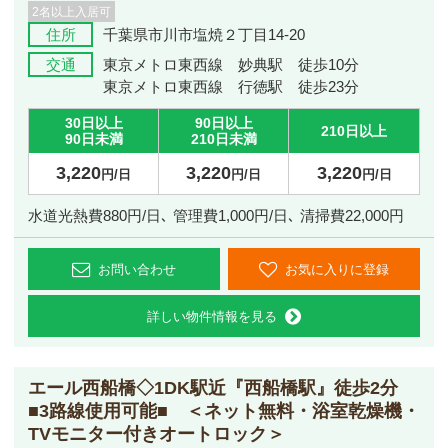
2名以上入居可
住所
千葉県市川市塩焼２丁目14-20
交通
東京メトロ東西線 妙典駅 徒歩10分
東京メトロ東西線 行徳駅 徒歩23分
30日以上
90日以上
210日以上
90日未満
210日未満
3,220
3,220
3,220
円/日
円/日
円/日
水道光熱費880円/日､ 管理費1,000円/日､ 清掃費22,000円
お問い合わせ
お気に入りに登録
詳しい物件情報を見る
エール西船橋◇1DK
駅近『西船橋駅』徒歩2分
■3路線使用可能■ ＜ネット無料・浴室乾燥機・
TVモニター付きオートロック＞