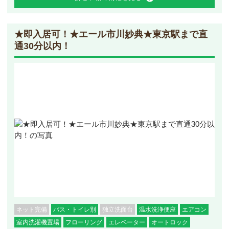
★即入居可！★エール市川妙典★東京駅まで直
通30分以内！
ネット完備
バス・トイレ別
独立洗面台
温水洗浄便座
エアコン
室内洗濯機置場
フローリング
エレベーター
オートロック