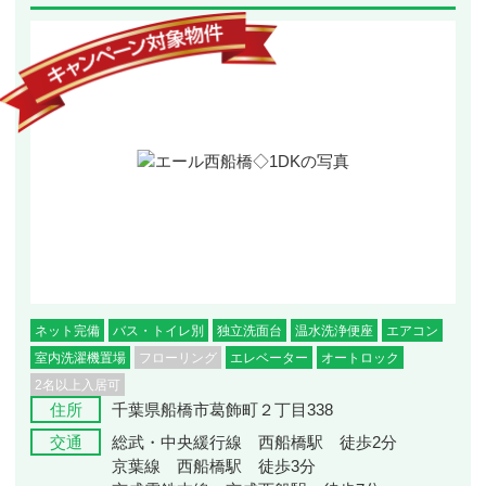
ネット完備
バス・トイレ別
独立洗面台
温水洗浄便座
エアコン
室内洗濯機置場
フローリング
エレベーター
オートロック
2名以上入居可
住所
千葉県船橋市葛飾町２丁目338
交通
総武・中央緩行線 西船橋駅 徒歩2分
京葉線 西船橋駅 徒歩3分