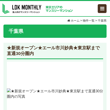
ホーム
>
物件一覧
>
千葉県
千葉県
★新規オープン★エール市川妙典★東京駅まで
直通30分圏内